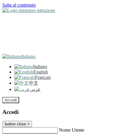
Salta al contenuto
Italiano
Italiano
English
Français
中文
عربى
Accedi
Accedi
button close
×
Nome Utente