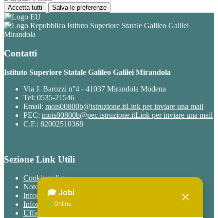
Accetta tutti
Salva le preferenze
Istituto Superiore Statale Galileo Galilei
Mirandola
Contatti
Istituto Superiore Statale Galileo Galilei Mirandola
Via J. Barozzi n°4 - 41037 Mirandola Modena
Tel:
0535-21546
Email:
mois00800b@istruzione.it
Link per inviare una mail
PEC:
mois00800b@pec.istruzione.it
Link per inviare una mail
C.F.: 82002510368
Sezione Link Utili
Cookie policy
Note legali
Informativa Privacy
Informativa Privacy chatbot Jobi
Ufficio Relazioni con il Pubblico