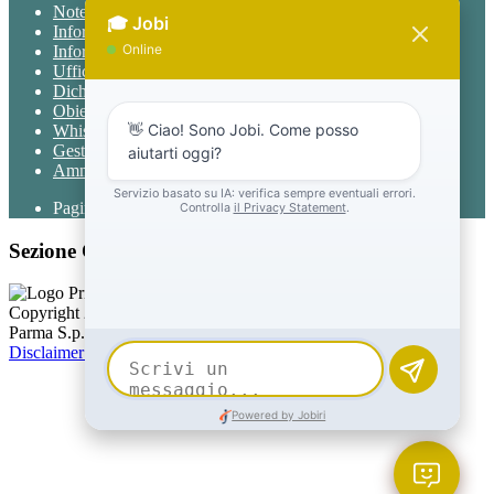
Note legali
Informativa Privacy
Informativa Privacy chatbot Jobi
Ufficio Relazioni con il Pubblico
Dichiarazione di accessibilità
Obiettivi di accessibilità
Whistleblowing
Gestione consensi cookie
Amministrazione trasparente
Pagina visualizzata
76992
volte
Sezione Copyright
Copyright 2026 | Engineered and powered by Gruppo Spaggiari
Parma S.p.A. | Divisione Publishing & New Social Media
Disclaimer trattamento dati personali