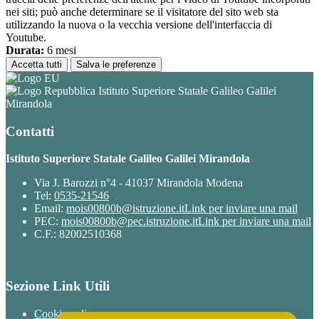
nei siti; può anche determinare se il visitatore del sito web sta
utilizzando la nuova o la vecchia versione dell'interfaccia di
Youtube.
Durata:
6 mesi
Accetta tutti
Salva le preferenze
Istituto Superiore Statale Galileo Galilei
Mirandola
Contatti
Istituto Superiore Statale Galileo Galilei Mirandola
Via J. Barozzi n°4 - 41037 Mirandola Modena
Tel:
0535-21546
Email:
mois00800b@istruzione.it
Link per inviare una mail
PEC:
mois00800b@pec.istruzione.it
Link per inviare una mail
C.F.: 82002510368
Sezione Link Utili
Cookie policy