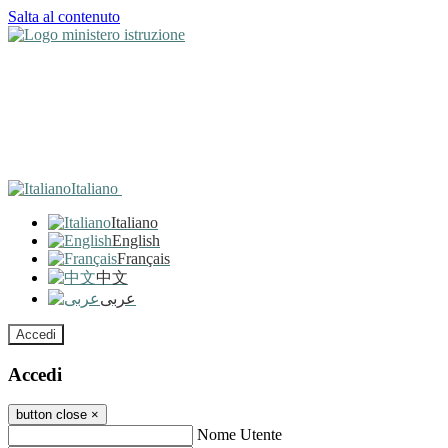
Salta al contenuto
Italiano
Italiano
English
Français
中文
عربى
Accedi
Accedi
button close
×
Nome Utente