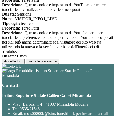
Proprieta:
Terze Parti
Descrizione:
Questo cookie è impostato da YouTube per tenere
traccia delle visualizzazioni dei video incorporati.
Durata:
Sessione
Nome:
VISITOR_INFO1_LIVE
Tipologia:
tecnico
Proprieta:
Terze Parti
Descrizione:
Questo cookie è impostato da Youtube per tenere
traccia delle preferenze dell'utente per i video di Youtube incorporati
nei siti; può anche determinare se il visitatore del sito web sta
utilizzando la nuova o la vecchia versione dell'interfaccia di
Youtube.
Durata:
6 mesi
Accetta tutti
Salva le preferenze
Istituto Superiore Statale Galileo Galilei
Mirandola
Contatti
Istituto Superiore Statale Galileo Galilei Mirandola
Via J. Barozzi n°4 - 41037 Mirandola Modena
Tel:
0535-21546
Email:
mois00800b@istruzione.it
Link per inviare una mail