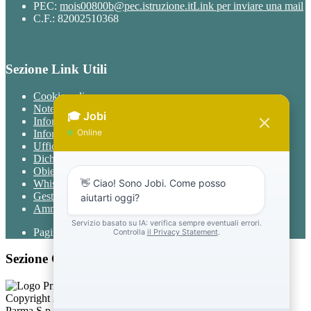
PEC:
mois00800b@pec.istruzione.it
Link per inviare una mail
C.F.: 82002510368
Sezione Link Utili
Cookie policy
Note legali
Informativa Privacy
Informativa Privacy chatbot Jobi
Ufficio Relazioni con il Pubblico
Dichiarazione di accessibilità
Obiettivi di accessibilità
Whistleblowing
Gestione consensi cookie
Amministrazione trasparente
Pagina visualizzata
76973
volte
Sezione Copyright
Copyright 2026 | Engineered and powered by Gruppo Spaggiari
Parma S.p.A. | Divisione Publishing & New Social Media