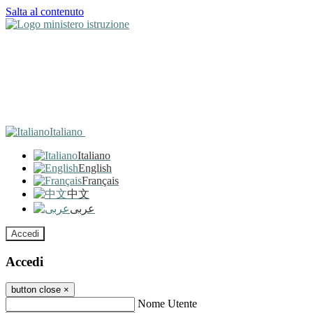
Salta al contenuto
Italiano
Italiano
English
Français
中文
عربى
Accedi
Accedi
button close
×
Nome Utente