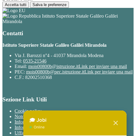
Accetta tutti
Salva le preferenze
Istituto Superiore Statale Galileo Galilei
Mirandola
Contatti
Istituto Superiore Statale Galileo Galilei Mirandola
Via J. Barozzi n°4 - 41037 Mirandola Modena
Tel:
0535-21546
Email:
mois00800b@istruzione.it
Link per inviare una mail
PEC:
mois00800b@pec.istruzione.it
Link per inviare una mail
C.F.: 82002510368
Sezione Link Utili
Cookie policy
Note legali
Informativa Privacy
Informativa Privacy chatbot Jobi
Ufficio Relazioni con il Pubblico