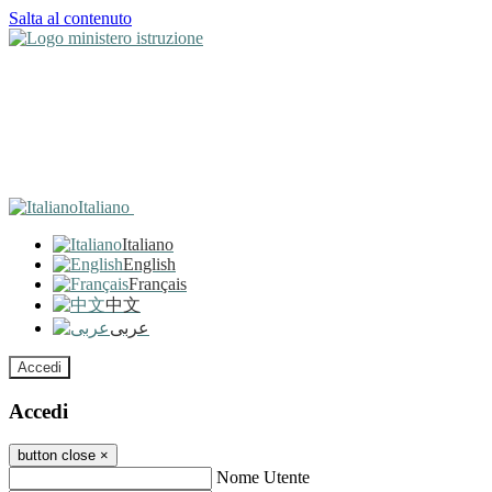
Salta al contenuto
Italiano
Italiano
English
Français
中文
عربى
Accedi
Accedi
button close
×
Nome Utente