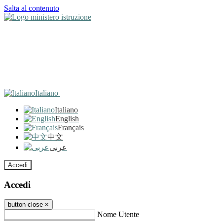
Salta al contenuto
Italiano
Italiano
English
Français
中文
عربى
Accedi
Accedi
button close
×
Nome Utente