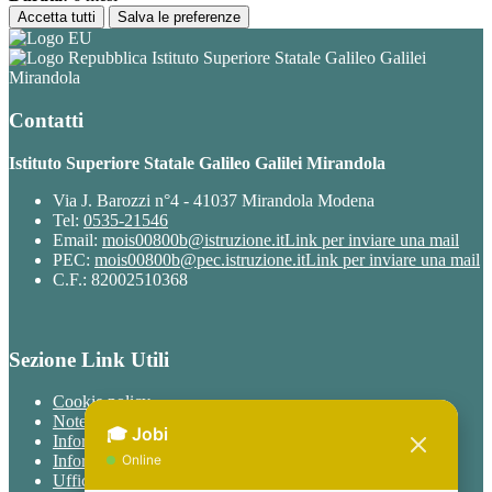
Accetta tutti
Salva le preferenze
Istituto Superiore Statale Galileo Galilei
Mirandola
Contatti
Istituto Superiore Statale Galileo Galilei Mirandola
Via J. Barozzi n°4 - 41037 Mirandola Modena
Tel:
0535-21546
Email:
mois00800b@istruzione.it
Link per inviare una mail
PEC:
mois00800b@pec.istruzione.it
Link per inviare una mail
C.F.: 82002510368
Sezione Link Utili
Cookie policy
Note legali
Informativa Privacy
Informativa Privacy chatbot Jobi
Ufficio Relazioni con il Pubblico