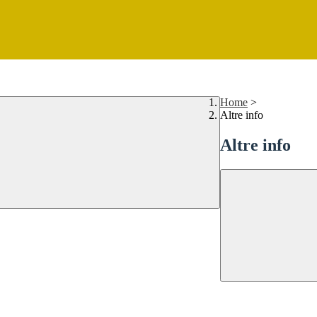
Home
>
Altre info
Altre info