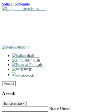
Salta al contenuto
Italiano
Italiano
English
Français
中文
عربى
Accedi
Accedi
button close
×
Nome Utente