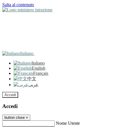
Salta al contenuto
Italiano
Italiano
English
Français
中文
عربى
Accedi
Accedi
button close
×
Nome Utente