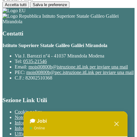
Accetta tutti
Salva le preferenze
Istituto Superiore Statale Galileo Galilei
Mirandola
Contatti
Istituto Superiore Statale Galileo Galilei Mirandola
Via J. Barozzi n°4 - 41037 Mirandola Modena
Tel:
0535-21546
Email:
mois00800b@istruzione.it
Link per inviare una mail
PEC:
mois00800b@pec.istruzione.it
Link per inviare una mail
C.F.: 82002510368
Sezione Link Utili
Cookie policy
Note legali
Informativa Privacy
Informativa Privacy chatbot Jobi
Ufficio Relazioni con il Pubblico