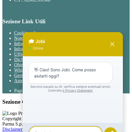
Sezione Link Utili
Cookie policy
Note legali
Informativa Privacy
Informativa Privacy chatbot Jobi
Ufficio Relazioni con il Pubblico
Dichiarazione di accessibilità
Obiettivi di accessibilità
Whistleblowing
Gestione consensi cookie
Amministrazione trasparente
Pagina visualizzata
76949
volte
Sezione Copyright
Copyright 2026 | Engineered and powered by Gruppo Spaggiari
Parma S.p.A. | Divisione Publishing & New Social Media
Disclaimer trattamento dati personali