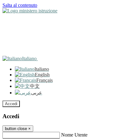
Salta al contenuto
Italiano
Italiano
English
Français
中文
عربى
Accedi
Accedi
button close
×
Nome Utente