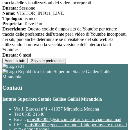
traccia delle visualizzazioni dei video incorporati.
Durata:
Sessione
Nome:
VISITOR_INFO1_LIVE
Tipologia:
tecnico
Proprieta:
Terze Parti
Descrizione:
Questo cookie è impostato da Youtube per tenere
traccia delle preferenze dell'utente per i video di Youtube incorporati
nei siti; può anche determinare se il visitatore del sito web sta
utilizzando la nuova o la vecchia versione dell'interfaccia di
Youtube.
Durata:
6 mesi
Accetta tutti
Salva le preferenze
Istituto Superiore Statale Galileo Galilei
Mirandola
Contatti
Istituto Superiore Statale Galileo Galilei Mirandola
Via J. Barozzi n°4 - 41037 Mirandola Modena
Tel:
0535-21546
Email:
mois00800b@istruzione.it
Link per inviare una mail
PEC:
mois00800b@pec.istruzione.it
Link per inviare una mail
C.F.: 82002510368