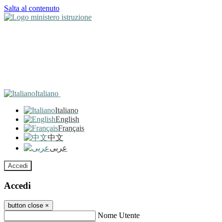
Salta al contenuto
Italiano
Italiano
English
Français
中文
عربى
Accedi
Accedi
button close
×
Nome Utente