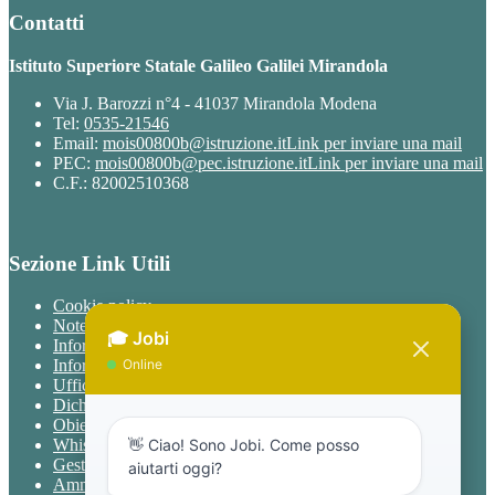
Contatti
Istituto Superiore Statale Galileo Galilei Mirandola
Via J. Barozzi n°4 - 41037 Mirandola Modena
Tel:
0535-21546
Email:
mois00800b@istruzione.it
Link per inviare una mail
PEC:
mois00800b@pec.istruzione.it
Link per inviare una mail
C.F.: 82002510368
Sezione Link Utili
Cookie policy
Note legali
Informativa Privacy
Informativa Privacy chatbot Jobi
Ufficio Relazioni con il Pubblico
Dichiarazione di accessibilità
Obiettivi di accessibilità
Whistleblowing
Gestione consensi cookie
Amministrazione trasparente