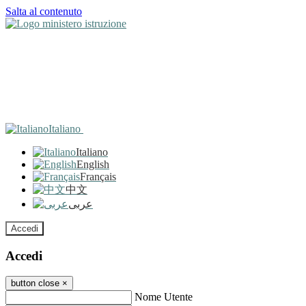
Salta al contenuto
Italiano
Italiano
English
Français
中文
عربى
Accedi
Accedi
button close
×
Nome Utente