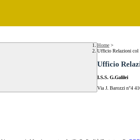
Home
>
Ufficio Relazioni col
Ufficio Relaz
I.S.S. G.Galilei
Via J. Barozzi n°4 