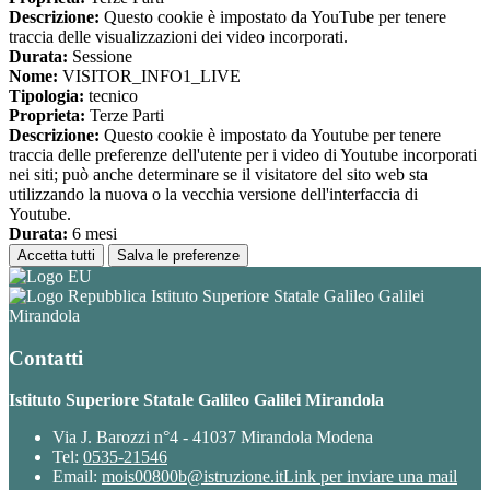
Descrizione:
Questo cookie è impostato da YouTube per tenere
traccia delle visualizzazioni dei video incorporati.
Durata:
Sessione
Nome:
VISITOR_INFO1_LIVE
Tipologia:
tecnico
Proprieta:
Terze Parti
Descrizione:
Questo cookie è impostato da Youtube per tenere
traccia delle preferenze dell'utente per i video di Youtube incorporati
nei siti; può anche determinare se il visitatore del sito web sta
utilizzando la nuova o la vecchia versione dell'interfaccia di
Youtube.
Durata:
6 mesi
Accetta tutti
Salva le preferenze
Istituto Superiore Statale Galileo Galilei
Mirandola
Contatti
Istituto Superiore Statale Galileo Galilei Mirandola
Via J. Barozzi n°4 - 41037 Mirandola Modena
Tel:
0535-21546
Email:
mois00800b@istruzione.it
Link per inviare una mail