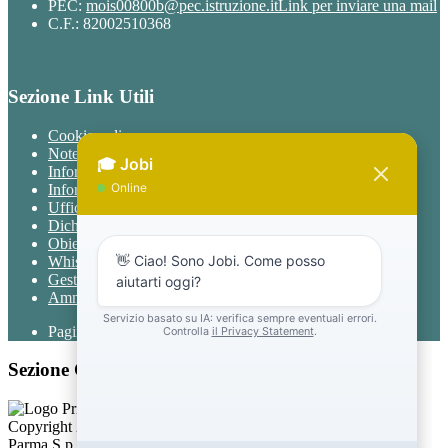
PEC:
mois00800b@pec.istruzione.it
Link per inviare una mail
C.F.: 82002510368
Sezione Link Utili
Cookie policy
Note legali
Informativa Privacy
Informativa Privacy chatbot Jobi
Ufficio Relazioni con il Pubblico
Dichiarazione di accessibilità
Obiettivi di accessibilità
Whistleblowing
Gestione consensi cookie
Amministrazione trasparente
Pagina visualizzata
4608
volte
Sezione Copyright
Copyright 2026 | Engineered and powered by Gruppo Spaggiari
Parma S.p.A. | Divisione Publishing & New Social Media