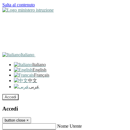
Salta al contenuto
Italiano
Italiano
English
Français
中文
عربى
Accedi
Accedi
button close
×
Nome Utente