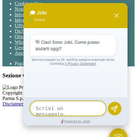
Cookie policy
Note legali
Informativa Privacy
Informativa Privacy chatbot Jobi
Ufficio Relazioni con il Pubblico
Dichiarazione di accessibilità
Obiettivi di accessibilità
Whistleblowing
Gestione consensi cookie
Amministrazione trasparente
Pagina visualizzata
7147
volte
Sezione Copyright
Copyright 2026 | Engineered and powered by Gruppo Spaggiari
Parma S.p.A. | Divisione Publishing & New Social Media
Disclaimer trattamento dati personali