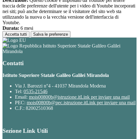
Descrizione:
Questo cookie è impostato da Youtube per tenere
traccia delle preferenze dell'utente per i video di Youtube incorporati
nei siti; può anche determinare se il visitatore del sito web sta
utilizzando la nuova o la vecchia versione dell'interfaccia di
Youtube.
Durata:
6 mesi
Accetta tutti
Salva le preferenze
Istituto Superiore Statale Galileo Galilei
Mirandola
Contatti
Istituto Superiore Statale Galileo Galilei Mirandola
Via J. Barozzi n°4 - 41037 Mirandola Modena
Tel:
0535-21546
Email:
mois00800b@istruzione.it
Link per inviare una mail
PEC:
mois00800b@pec.istruzione.it
Link per inviare una mail
C.F.: 82002510368
Sezione Link Utili