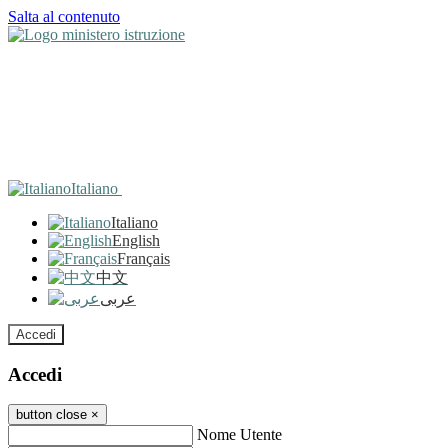
Salta al contenuto
Italiano
Italiano
English
Français
中文
عربى
Accedi
Accedi
button close
×
Nome Utente