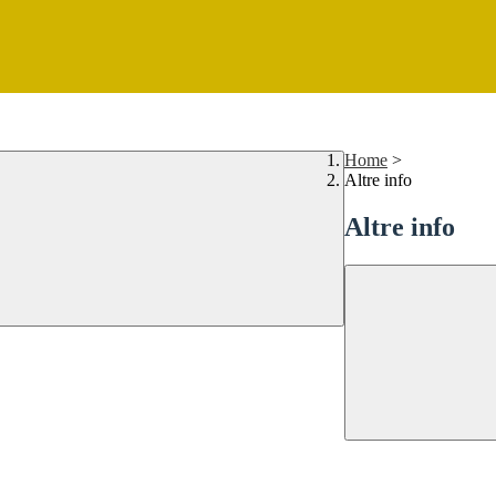
Home
>
Altre info
Altre info