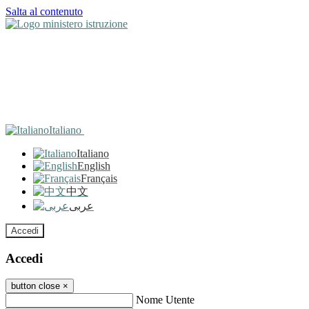
Salta al contenuto
Italiano
Italiano
English
Français
中文
عربى
Accedi
Accedi
button close
×
Nome Utente