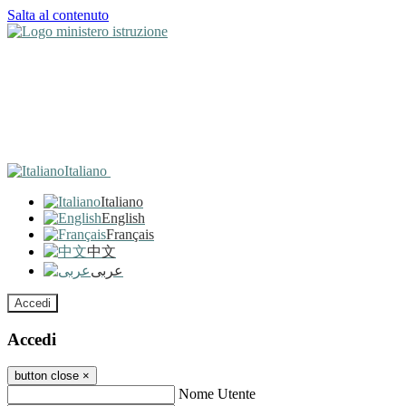
Salta al contenuto
Italiano
Italiano
English
Français
中文
عربى
Accedi
Accedi
button close
×
Nome Utente