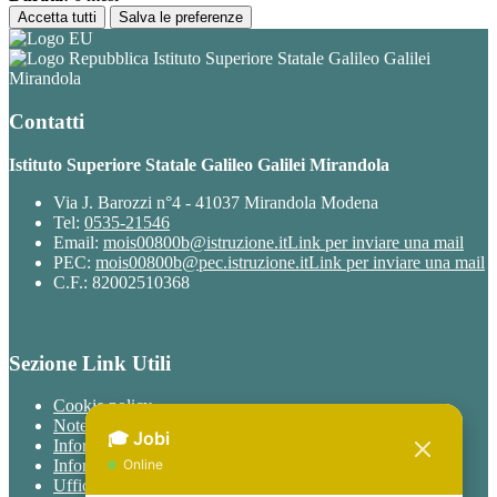
Accetta tutti
Salva le preferenze
Istituto Superiore Statale Galileo Galilei
Mirandola
Contatti
Istituto Superiore Statale Galileo Galilei Mirandola
Via J. Barozzi n°4 - 41037 Mirandola Modena
Tel:
0535-21546
Email:
mois00800b@istruzione.it
Link per inviare una mail
PEC:
mois00800b@pec.istruzione.it
Link per inviare una mail
C.F.: 82002510368
Sezione Link Utili
Cookie policy
Note legali
Informativa Privacy
Informativa Privacy chatbot Jobi
Ufficio Relazioni con il Pubblico