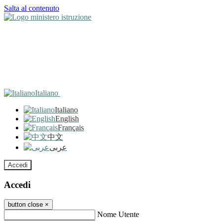
Salta al contenuto
Italiano
Italiano
English
Français
中文
عربى
Accedi
Accedi
button close
×
Nome Utente