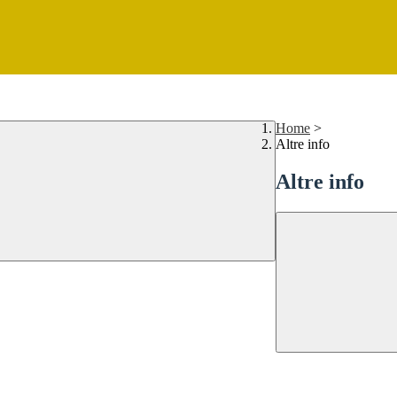
Home
>
Altre info
Altre info