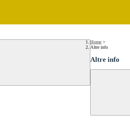
Home
>
Altre info
Altre info