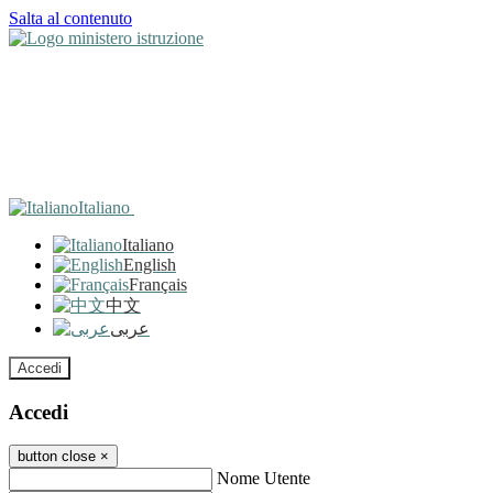
Salta al contenuto
Italiano
Italiano
English
Français
中文
عربى
Accedi
Accedi
button close
×
Nome Utente