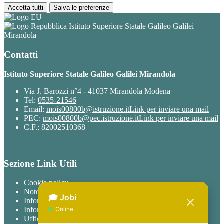
Accetta tutti
Salva le preferenze
Istituto Superiore Statale Galileo Galilei
Mirandola
Contatti
Istituto Superiore Statale Galileo Galilei Mirandola
Via J. Barozzi n°4 - 41037 Mirandola Modena
Tel:
0535-21546
Email:
mois00800b@istruzione.it
Link per inviare una mail
PEC:
mois00800b@pec.istruzione.it
Link per inviare una mail
C.F.: 82002510368
Sezione Link Utili
Cookie policy
Note legali
Informativa Privacy
Informativa Privacy chatbot Jobi
Ufficio Relazioni con il Pubblico