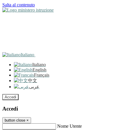
Salta al contenuto
Italiano
Italiano
English
Français
中文
عربى
Accedi
Accedi
button close
×
Nome Utente