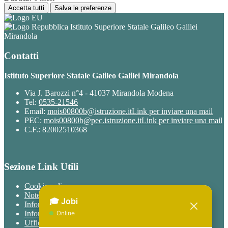
Accetta tutti
Salva le preferenze
Istituto Superiore Statale Galileo Galilei
Mirandola
Contatti
Istituto Superiore Statale Galileo Galilei Mirandola
Via J. Barozzi n°4 - 41037 Mirandola Modena
Tel:
0535-21546
Email:
mois00800b@istruzione.it
Link per inviare una mail
PEC:
mois00800b@pec.istruzione.it
Link per inviare una mail
C.F.: 82002510368
Sezione Link Utili
Cookie policy
Note legali
Informativa Privacy
Informativa Privacy chatbot Jobi
Ufficio Relazioni con il Pubblico