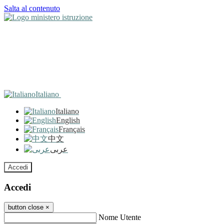
Salta al contenuto
Italiano
Italiano
English
Français
中文
عربى
Accedi
Accedi
button close
×
Nome Utente