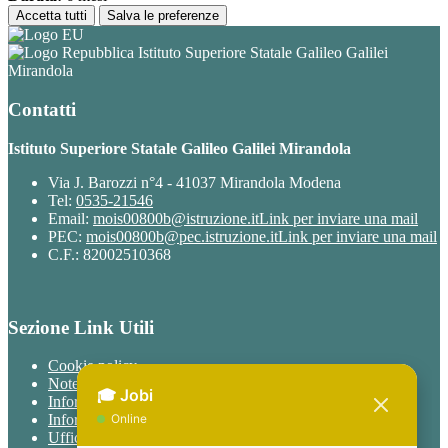
Accetta tutti
Salva le preferenze
Istituto Superiore Statale Galileo Galilei
Mirandola
Contatti
Istituto Superiore Statale Galileo Galilei Mirandola
Via J. Barozzi n°4 - 41037 Mirandola Modena
Tel:
0535-21546
Email:
mois00800b@istruzione.it
Link per inviare una mail
PEC:
mois00800b@pec.istruzione.it
Link per inviare una mail
C.F.: 82002510368
Sezione Link Utili
Cookie policy
Note legali
Informativa Privacy
Informativa Privacy chatbot Jobi
Ufficio Relazioni con il Pubblico