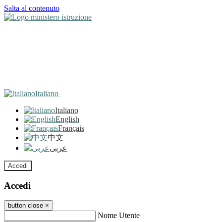
Salta al contenuto
Italiano
Italiano
English
Français
中文
عربى
Accedi
Accedi
button close
×
Nome Utente