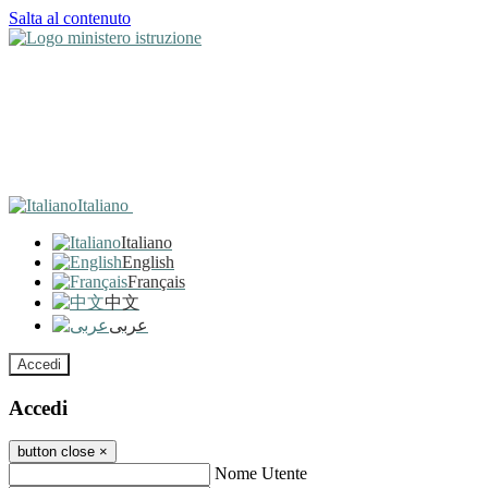
Salta al contenuto
Italiano
Italiano
English
Français
中文
عربى
Accedi
Accedi
button close
×
Nome Utente