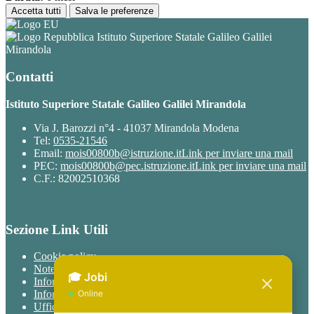
Accetta tutti
Salva le preferenze
Istituto Superiore Statale Galileo Galilei
Mirandola
Contatti
Istituto Superiore Statale Galileo Galilei Mirandola
Via J. Barozzi n°4 - 41037 Mirandola Modena
Tel:
0535-21546
Email:
mois00800b@istruzione.it
Link per inviare una mail
PEC:
mois00800b@pec.istruzione.it
Link per inviare una mail
C.F.: 82002510368
Sezione Link Utili
Cookie policy
Note legali
Informativa Privacy
Informativa Privacy chatbot Jobi
Ufficio Relazioni con il Pubblico