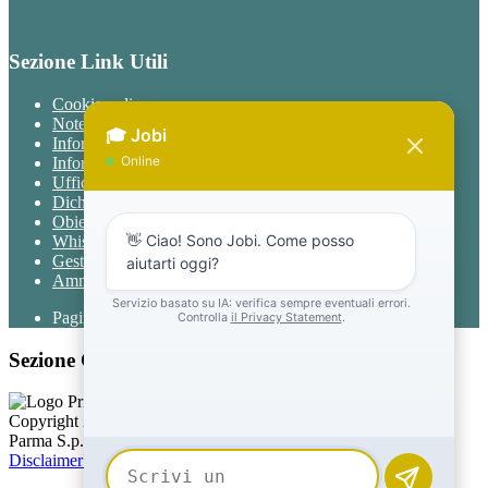
Sezione Link Utili
Cookie policy
Note legali
Informativa Privacy
Informativa Privacy chatbot Jobi
Ufficio Relazioni con il Pubblico
Dichiarazione di accessibilità
Obiettivi di accessibilità
Whistleblowing
Gestione consensi cookie
Amministrazione trasparente
Pagina visualizzata
467
volte
Sezione Copyright
Copyright 2026 | Engineered and powered by Gruppo Spaggiari
Parma S.p.A. | Divisione Publishing & New Social Media
Disclaimer trattamento dati personali