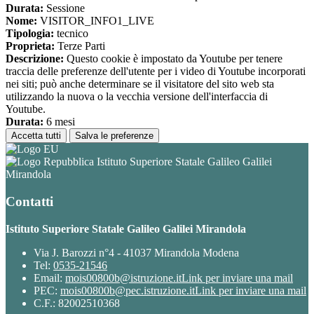
Durata:
Sessione
Nome:
VISITOR_INFO1_LIVE
Tipologia:
tecnico
Proprieta:
Terze Parti
Descrizione:
Questo cookie è impostato da Youtube per tenere
traccia delle preferenze dell'utente per i video di Youtube incorporati
nei siti; può anche determinare se il visitatore del sito web sta
utilizzando la nuova o la vecchia versione dell'interfaccia di
Youtube.
Durata:
6 mesi
Accetta tutti
Salva le preferenze
Istituto Superiore Statale Galileo Galilei
Mirandola
Contatti
Istituto Superiore Statale Galileo Galilei Mirandola
Via J. Barozzi n°4 - 41037 Mirandola Modena
Tel:
0535-21546
Email:
mois00800b@istruzione.it
Link per inviare una mail
PEC:
mois00800b@pec.istruzione.it
Link per inviare una mail
C.F.: 82002510368