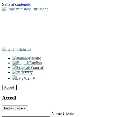
Salta al contenuto
Italiano
Italiano
English
Français
中文
عربى
Accedi
Accedi
button close
×
Nome Utente