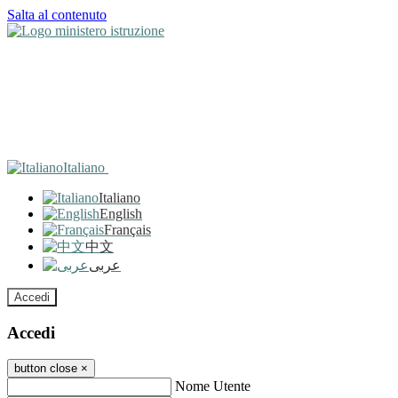
Salta al contenuto
Italiano
Italiano
English
Français
中文
عربى
Accedi
Accedi
button close
×
Nome Utente