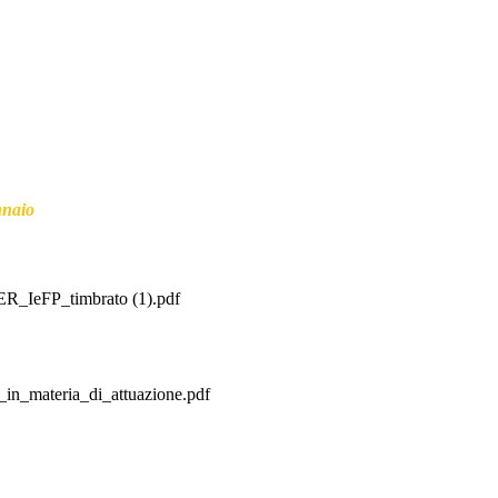
nnaio
_IeFP_timbrato (1).pdf
_in_materia_di_attuazione.pdf