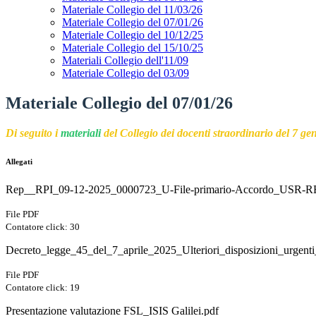
Materiale Collegio del 11/03/26
Materiale Collegio del 07/01/26
Materiale Collegio del 10/12/25
Materiale Collegio del 15/10/25
Materiali Collegio dell'11/09
Materiale Collegio del 03/09
Materiale Collegio del 07/01/26
Di seguito i
materiali
del Collegio dei docenti straordinario del 7 ge
Allegati
Rep__RPI_09-12-2025_0000723_U-File-primario-Accordo_USR-RER
File PDF
Contatore click: 30
Decreto_legge_45_del_7_aprile_2025_Ulteriori_disposizioni_urgenti
File PDF
Contatore click: 19
Presentazione valutazione FSL_ISIS Galilei.pdf