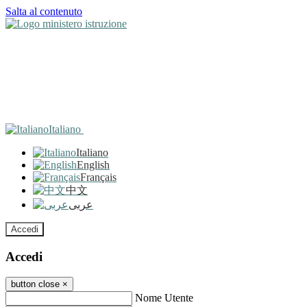
Salta al contenuto
Italiano
Italiano
English
Français
中文
عربى
Accedi
Accedi
button close
×
Nome Utente