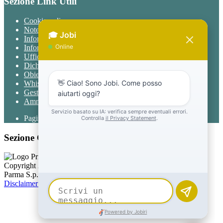
Sezione Link Utili
Cookie policy
Note legali
Informativa Privacy
Informativa Privacy chatbot Jobi
Ufficio Relazioni con il Pubblico
Dichiarazione di accessibilità
Obiettivi di accessibilità
Whistleblowing
Gestione consensi cookie
Amministrazione trasparente
Pagina visualizzata
370
volte
Sezione Copyright
Copyright 2026 | Engineered and powered by Gruppo Spaggiari
Parma S.p.A. | Divisione Publishing & New Social Media
Disclaimer trattamento dati personali