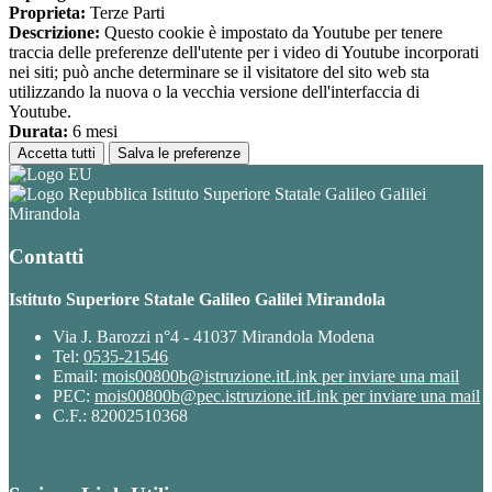
Proprieta:
Terze Parti
Descrizione:
Questo cookie è impostato da Youtube per tenere
traccia delle preferenze dell'utente per i video di Youtube incorporati
nei siti; può anche determinare se il visitatore del sito web sta
utilizzando la nuova o la vecchia versione dell'interfaccia di
Youtube.
Durata:
6 mesi
Accetta tutti
Salva le preferenze
Istituto Superiore Statale Galileo Galilei
Mirandola
Contatti
Istituto Superiore Statale Galileo Galilei Mirandola
Via J. Barozzi n°4 - 41037 Mirandola Modena
Tel:
0535-21546
Email:
mois00800b@istruzione.it
Link per inviare una mail
PEC:
mois00800b@pec.istruzione.it
Link per inviare una mail
C.F.: 82002510368