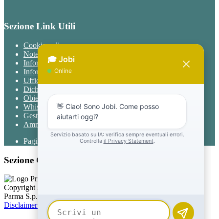
Sezione Link Utili
Cookie policy
Note legali
Informativa Privacy
Informativa Privacy chatbot Jobi
Ufficio Relazioni con il Pubblico
Dichiarazione di accessibilità
Obiettivi di accessibilità
Whistleblowing
Gestione consensi cookie
Amministrazione trasparente
Pagina visualizzata
1838
volte
Sezione Copyright
Copyright 2026 | Engineered and powered by Gruppo Spaggiari
Parma S.p.A. | Divisione Publishing & New Social Media
Disclaimer trattamento dati personali