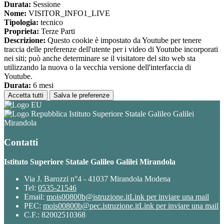
Durata:
Sessione
Nome:
VISITOR_INFO1_LIVE
Tipologia:
tecnico
Proprieta:
Terze Parti
Descrizione:
Questo cookie è impostato da Youtube per tenere
traccia delle preferenze dell'utente per i video di Youtube incorporati
nei siti; può anche determinare se il visitatore del sito web sta
utilizzando la nuova o la vecchia versione dell'interfaccia di
Youtube.
Durata:
6 mesi
Accetta tutti
Salva le preferenze
Istituto Superiore Statale Galileo Galilei
Mirandola
Contatti
Istituto Superiore Statale Galileo Galilei Mirandola
Via J. Barozzi n°4 - 41037 Mirandola Modena
Tel:
0535-21546
Email:
mois00800b@istruzione.it
Link per inviare una mail
PEC:
mois00800b@pec.istruzione.it
Link per inviare una mail
C.F.: 82002510368