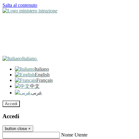
Salta al contenuto
Italiano
Italiano
English
Français
中文
عربى
Accedi
Accedi
button close
×
Nome Utente