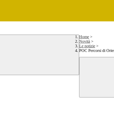
Home
>
Novità
>
Le notizie
>
POC Percorsi di Ori