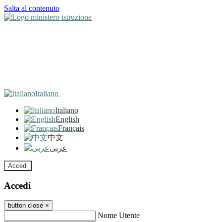
Salta al contenuto
Italiano
Italiano
English
Français
中文
عربى
Accedi
Accedi
button close
×
Nome Utente