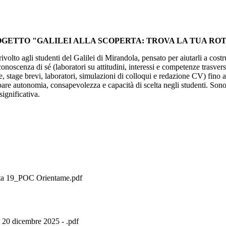
GETTO "GALILEI ALLA SCOPERTA: TROVA LA TUA RO
 rivolto agli studenti del Galilei di Mirandola, pensato per aiutarli a cos
 conoscenza di sé (laboratori su attitudini, interessi e competenze trasver
te, stage brevi, laboratori, simulazioni di colloqui e redazione CV) fino
pare autonomia, consapevolezza e capacità di scelta negli studenti. Sono pr
ignificativa.
rotta 19_POC Orientame.pdf
l 20 dicembre 2025 - .pdf