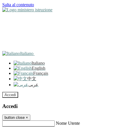
Salta al contenuto
Italiano
Italiano
English
Français
中文
عربى
Accedi
Accedi
button close
×
Nome Utente