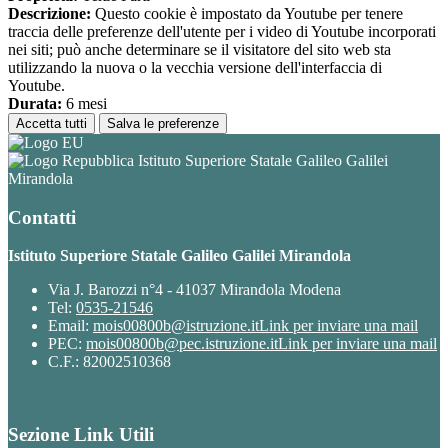
Descrizione:
Questo cookie è impostato da Youtube per tenere
traccia delle preferenze dell'utente per i video di Youtube incorporati
nei siti; può anche determinare se il visitatore del sito web sta
utilizzando la nuova o la vecchia versione dell'interfaccia di
Youtube.
Durata:
6 mesi
Accetta tutti
Salva le preferenze
Istituto Superiore Statale Galileo Galilei
Mirandola
Contatti
Istituto Superiore Statale Galileo Galilei Mirandola
Via J. Barozzi n°4 - 41037 Mirandola Modena
Tel:
0535-21546
Email:
mois00800b@istruzione.it
Link per inviare una mail
PEC:
mois00800b@pec.istruzione.it
Link per inviare una mail
C.F.: 82002510368
Sezione Link Utili