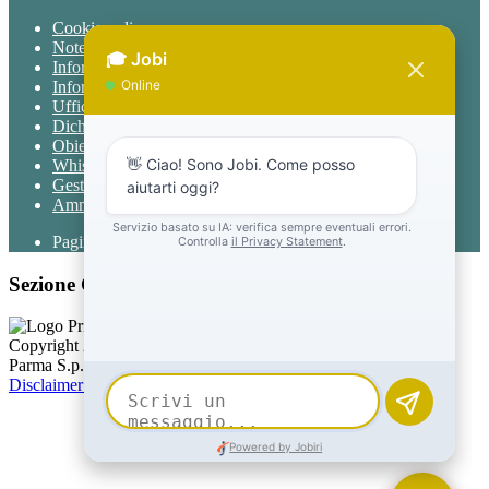
Cookie policy
Note legali
Informativa Privacy
Informativa Privacy chatbot Jobi
Ufficio Relazioni con il Pubblico
Dichiarazione di accessibilità
Obiettivi di accessibilità
Whistleblowing
Gestione consensi cookie
Amministrazione trasparente
Pagina visualizzata
734
volte
Sezione Copyright
Copyright 2026 | Engineered and powered by Gruppo Spaggiari
Parma S.p.A. | Divisione Publishing & New Social Media
Disclaimer trattamento dati personali