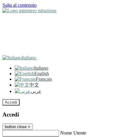
Salta al contenuto
Italiano
Italiano
English
Français
中文
عربى
Accedi
Accedi
button close
×
Nome Utente