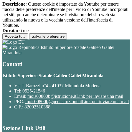
Descrizione:
Questo cookie è impostato da Youtube per tenere
traccia delle preferenze dell'utente per i video di Youtube incorporati
nei siti; può anche determinare se il visitatore del sito web sta
utilizzando la nuova o la vecchia versione dell'interfaccia di
Youtube.
Durata:
6 mesi
Accetta tutti
Salva le preferenze
Istituto Superiore Statale Galileo Galilei
Mirandola
Contatti
Istituto Superiore Statale Galileo Galilei Mirandola
Via J. Barozzi n°4 - 41037 Mirandola Modena
Tel:
0535-21546
Email:
mois00800b@istruzione.it
Link per inviare una mail
PEC:
mois00800b@pec.istruzione.it
Link per inviare una mail
C.F.: 82002510368
Sezione Link Utili