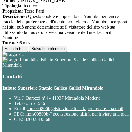
Nome:
VISITOR_INFO1_LIVE
Tipologia:
tecnico
Proprieta:
Terze Parti
Descrizione:
Questo cookie è impostato da Youtube per tenere
traccia delle preferenze dell'utente per i video di Youtube incorporati
nei siti; può anche determinare se il visitatore del sito web sta
utilizzando la nuova o la vecchia versione dell'interfaccia di
Youtube.
Durata:
6 mesi
Accetta tutti
Salva le preferenze
Istituto Superiore Statale Galileo Galilei
Mirandola
Contatti
Istituto Superiore Statale Galileo Galilei Mirandola
Via J. Barozzi n°4 - 41037 Mirandola Modena
Tel:
0535-21546
Email:
mois00800b@istruzione.it
Link per inviare una mail
PEC:
mois00800b@pec.istruzione.it
Link per inviare una mail
C.F.: 82002510368