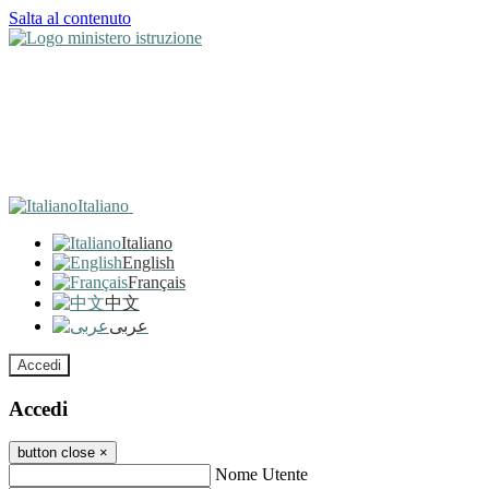
Salta al contenuto
Italiano
Italiano
English
Français
中文
عربى
Accedi
Accedi
button close
×
Nome Utente