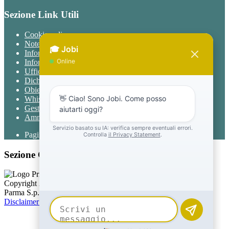
Sezione Link Utili
Cookie policy
Note legali
Informativa Privacy
Informativa Privacy chatbot Jobi
Ufficio Relazioni con il Pubblico
Dichiarazione di accessibilità
Obiettivi di accessibilità
Whistleblowing
Gestione consensi cookie
Amministrazione trasparente
Pagina visualizzata
1127
volte
Sezione Copyright
Copyright 2026 | Engineered and powered by Gruppo Spaggiari
Parma S.p.A. | Divisione Publishing & New Social Media
Disclaimer trattamento dati personali