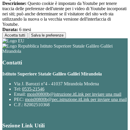
Descrizione:
Questo cookie è impostato da Youtube per tenere
traccia delle preferenze dell'utente per i video di Youtube incorporati
nei siti; può anche determinare se il visitatore del sito web sta
utilizzando la nuova o la vecchia versione dell'interfaccia di
Youtube.
Durata:
6 mesi
Accetta tutti
Salva le preferenze
Istituto Superiore Statale Galileo Galilei
Mirandola
Contatti
Istituto Superiore Statale Galileo Galilei Mirandola
Via J. Barozzi n°4 - 41037 Mirandola Modena
Tel:
0535-21546
Email:
mois00800b@istruzione.it
Link per inviare una mail
PEC:
mois00800b@pec.istruzione.it
Link per inviare una mail
C.F.: 82002510368
Sezione Link Utili