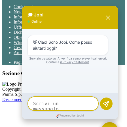
Cookie policy
Note legali
Informativa Privacy
Informativa Privacy chatbot Jobi
Ufficio Relazioni con il Pubblico
Dichiarazione di accessibilità
Obiettivi di accessibilità
Whistleblowing
Gestione consensi cookie
Amministrazione trasparente
Pagina visualizzata
708
volte
Sezione Copyright
Copyright 2026 | Engineered and powered by Gruppo Spaggiari
Parma S.p.A. | Divisione Publishing & New Social Media
Disclaimer trattamento dati personali