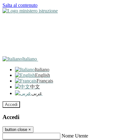
Salta al contenuto
Italiano
Italiano
English
Français
中文
عربى
Accedi
Accedi
button close
×
Nome Utente