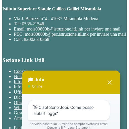
Istituto Superiore Statale Galileo Galilei Mirandola
Via J. Barozzi n°4 - 41037 Mirandola Modena
Tel:
0535-21546
Email:
mois00800b@istruzione.it
Link per inviare una mail
PEC:
mois00800b@pec.istruzione.it
Link per inviare una mail
C.F.: 82002510368
Sezione Link Utili
Cookie policy
Note legali
Informativa Privacy
Informativa Privacy chatbot Jobi
Ufficio Relazioni con il Pubblico
Dichiarazione di accessibilità
Obiettivi di accessibilità
Whistleblowing
Gestione consensi cookie
Amministrazione trasparente
Pagina visualizzata
15673
volte