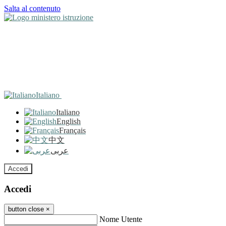
Salta al contenuto
Italiano
Italiano
English
Français
中文
عربى
Accedi
Accedi
button close
×
Nome Utente