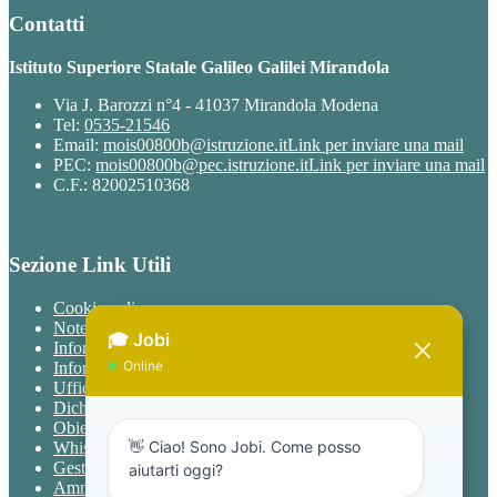
Contatti
Istituto Superiore Statale Galileo Galilei Mirandola
Via J. Barozzi n°4 - 41037 Mirandola Modena
Tel:
0535-21546
Email:
mois00800b@istruzione.it
Link per inviare una mail
PEC:
mois00800b@pec.istruzione.it
Link per inviare una mail
C.F.: 82002510368
Sezione Link Utili
Cookie policy
Note legali
Informativa Privacy
Informativa Privacy chatbot Jobi
Ufficio Relazioni con il Pubblico
Dichiarazione di accessibilità
Obiettivi di accessibilità
Whistleblowing
Gestione consensi cookie
Amministrazione trasparente