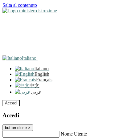
Salta al contenuto
Italiano
Italiano
English
Français
中文
عربى
Accedi
Accedi
button close
×
Nome Utente