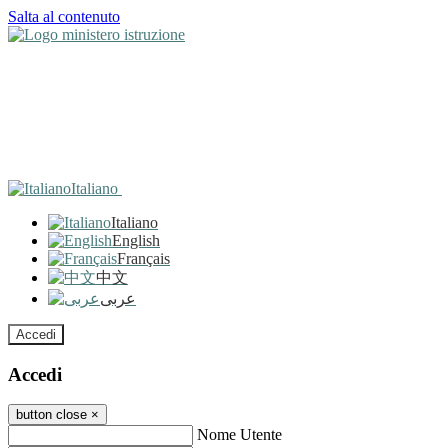
Salta al contenuto
Italiano
Italiano
English
Français
中文
عربى
Accedi
Accedi
button close
×
Nome Utente