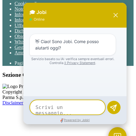
Cookie policy
Note legali
Informativa Privacy
Informativa Privacy chatbot Jobi
Ufficio Relazioni con il Pubblico
Dichiarazione di accessibilità
Obiettivi di accessibilità
Whistleblowing
Gestione consensi cookie
Amministrazione trasparente
Pagina visualizzata
1290
volte
Sezione Copyright
Copyright 2026 | Engineered and powered by Gruppo Spaggiari
Parma S.p.A. | Divisione Publishing & New Social Media
Disclaimer trattamento dati personali