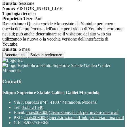
Durata:
Sessione
Nome:
VISITOR_INFO1_LIVE
Tipologia:
tecnico
Proprieta:
Terze Parti
Descrizione:
Questo cookie è impostato da Youtube per tenere
traccia delle preferenze dell'utente per i video di Youtube incorporati
nei siti; può anche determinare se il visitatore del sito web sta
utilizzando la nuova o la vecchia versione dell'interfaccia di
Youtube.
Durata:
6 mesi
Accetta tutti
Salva le preferenze
Istituto Superiore Statale Galileo Galilei
Mirandola
Contatti
Istituto Superiore Statale Galileo Galilei Mirandola
Via J. Barozzi n°4 - 41037 Mirandola Modena
Tel:
0535-21546
Email:
mois00800b@istruzione.it
Link per inviare una mail
PEC:
mois00800b@pec.istruzione.it
Link per inviare una mail
C.F.: 82002510368