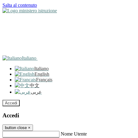
Salta al contenuto
Italiano
Italiano
English
Français
中文
عربى
Accedi
Accedi
button close
×
Nome Utente