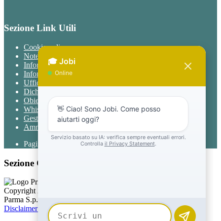
Sezione Link Utili
Cookie policy
Note legali
Informativa Privacy
Informativa Privacy chatbot Jobi
Ufficio Relazioni con il Pubblico
Dichiarazione di accessibilità
Obiettivi di accessibilità
Whistleblowing
Gestione consensi cookie
Amministrazione trasparente
Pagina visualizzata
4925
volte
Sezione Copyright
Copyright 2026 | Engineered and powered by Gruppo Spaggiari
Parma S.p.A. | Divisione Publishing & New Social Media
Disclaimer trattamento dati personali