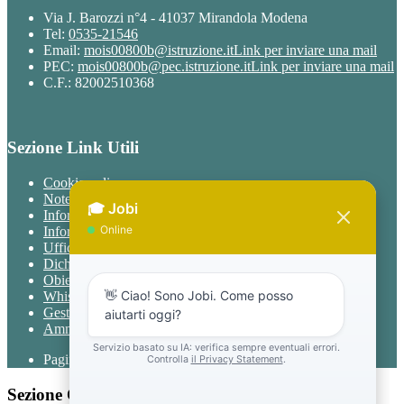
Via J. Barozzi n°4 - 41037 Mirandola Modena
Tel:
0535-21546
Email:
mois00800b@istruzione.it
Link per inviare una mail
PEC:
mois00800b@pec.istruzione.it
Link per inviare una mail
C.F.: 82002510368
Sezione Link Utili
Cookie policy
Note legali
Informativa Privacy
Informativa Privacy chatbot Jobi
Ufficio Relazioni con il Pubblico
Dichiarazione di accessibilità
Obiettivi di accessibilità
Whistleblowing
Gestione consensi cookie
Amministrazione trasparente
Pagina visualizzata
828
volte
Sezione Copyright