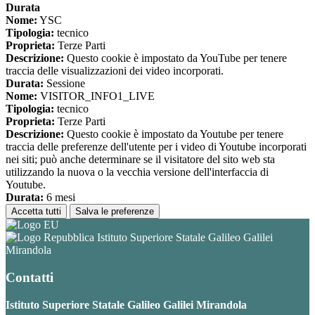
Durata
Nome:
YSC
Tipologia:
tecnico
Proprieta:
Terze Parti
Descrizione:
Questo cookie è impostato da YouTube per tenere
traccia delle visualizzazioni dei video incorporati.
Durata:
Sessione
Nome:
VISITOR_INFO1_LIVE
Tipologia:
tecnico
Proprieta:
Terze Parti
Descrizione:
Questo cookie è impostato da Youtube per tenere
traccia delle preferenze dell'utente per i video di Youtube incorporati
nei siti; può anche determinare se il visitatore del sito web sta
utilizzando la nuova o la vecchia versione dell'interfaccia di
Youtube.
Durata:
6 mesi
Accetta tutti
Salva le preferenze
Istituto Superiore Statale Galileo Galilei
Mirandola
Contatti
Istituto Superiore Statale Galileo Galilei Mirandola