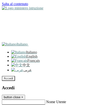
Salta al contenuto
Italiano
Italiano
English
Français
中文
عربى
Accedi
Accedi
button close
×
Nome Utente