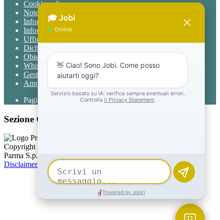
Cookie policy
Note legali
Informativa Privacy
Informativa Privacy chatbot Jobi
Ufficio Relazioni con il Pubblico
Dichiarazione di accessibilità
Obiettivi di accessibilità
Whistleblowing
Gestione consensi cookie
Amministrazione trasparente
Pagina visualizzata
748
volte
Sezione Copyright
Copyright 2026 | Engineered and powered by Gruppo Spaggiari
Parma S.p.A. | Divisione Publishing & New Social Media
Disclaimer trattamento dati personali