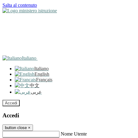
Salta al contenuto
Italiano
Italiano
English
Français
中文
عربى
Accedi
Accedi
button close
×
Nome Utente