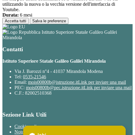
utilizzando la nuova o la vecchia versione dell'interfaccia di
Youtube.
Durata:
6 mesi
Accetta tutti
Salva le preferenze
Istituto Superiore Statale Galileo Galilei
Mirandola
Contatti
Istituto Superiore Statale Galileo Galilei Mirandola
Via J. Barozzi n°4 - 41037 Mirandola Modena
Tel:
0535-21546
Email:
mois00800b@istruzione.it
Link per inviare una mail
PEC:
mois00800b@pec.istruzione.it
Link per inviare una mail
C.F.: 82002510368
Sezione Link Utili
Cookie policy
Note legali