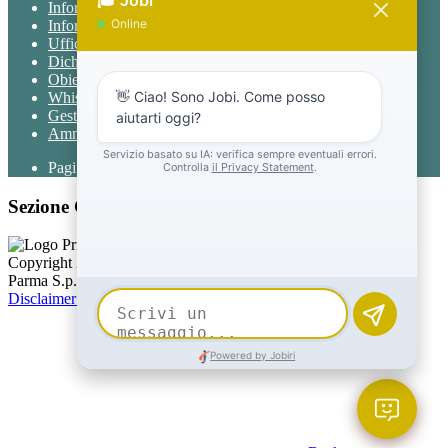
Informativa Privacy
Informativa Privacy chatbot Jobi
Ufficio Relazioni con il Pubblico
Dichiarazione di accessibilità
Obiettivi di accessibilità
Whistleblowing
Gestione consensi cookie
Amministrazione trasparente
Pagina visualizzata
1851
volte
Sezione Copyright
Copyright 2026 | Engineered and powered by Gruppo Spaggiari
Parma S.p.A. | Divisione Publishing & New Social Media
Disclaimer trattamento dati personali