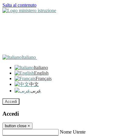
Salta al contenuto
Italiano
Italiano
English
Français
中文
عربى
Accedi
Accedi
button close
×
Nome Utente