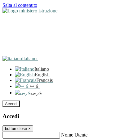
Salta al contenuto
Italiano
Italiano
English
Français
中文
عربى
Accedi
Accedi
button close
×
Nome Utente