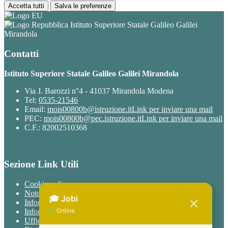
Accetta tutti
Salva le preferenze
Istituto Superiore Statale Galileo Galilei
Mirandola
Contatti
Istituto Superiore Statale Galileo Galilei Mirandola
Via J. Barozzi n°4 - 41037 Mirandola Modena
Tel:
0535-21546
Email:
mois00800b@istruzione.it
Link per inviare una mail
PEC:
mois00800b@pec.istruzione.it
Link per inviare una mail
C.F.: 82002510368
Sezione Link Utili
Cookie policy
Note legali
Informativa Privacy
Informativa Privacy chatbot Jobi
Ufficio Relazioni con il Pubblico