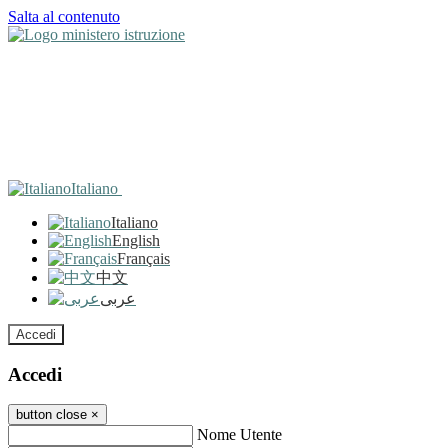
Salta al contenuto
Italiano
Italiano
English
Français
中文
عربى
Accedi
Accedi
button close
×
Nome Utente