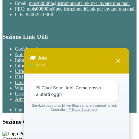
Email:
mois00800b@istruzione.it
Link per inviare una mail
PEC:
mois00800b@pec.istruzione.it
Link per inviare una mail
C.F.: 82002510368
Sezione Link Utili
Cookie policy
Note legali
Informativa Privacy
Informativa Privacy chatbot Jobi
Ufficio Relazioni con il Pubblico
Dichiarazione di accessibilità
Obiettivi di accessibilità
Whistleblowing
Gestione consensi cookie
Amministrazione trasparente
Pagina visualizzata
1131
volte
Sezione Copyright