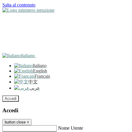
Salta al contenuto
Italiano
Italiano
English
Français
中文
عربى
Accedi
Accedi
button close
×
Nome Utente