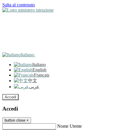
Salta al contenuto
Italiano
Italiano
English
Français
中文
عربى
Accedi
Accedi
button close
×
Nome Utente