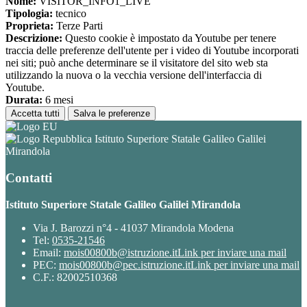
Nome:
VISITOR_INFO1_LIVE
Tipologia:
tecnico
Proprieta:
Terze Parti
Descrizione:
Questo cookie è impostato da Youtube per tenere
traccia delle preferenze dell'utente per i video di Youtube incorporati
nei siti; può anche determinare se il visitatore del sito web sta
utilizzando la nuova o la vecchia versione dell'interfaccia di
Youtube.
Durata:
6 mesi
Accetta tutti
Salva le preferenze
Istituto Superiore Statale Galileo Galilei
Mirandola
Contatti
Istituto Superiore Statale Galileo Galilei Mirandola
Via J. Barozzi n°4 - 41037 Mirandola Modena
Tel:
0535-21546
Email:
mois00800b@istruzione.it
Link per inviare una mail
PEC:
mois00800b@pec.istruzione.it
Link per inviare una mail
C.F.: 82002510368