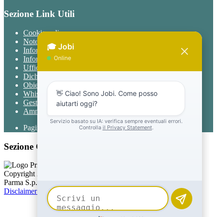
Sezione Link Utili
Cookie policy
Note legali
Informativa Privacy
Informativa Privacy chatbot Jobi
Ufficio Relazioni con il Pubblico
Dichiarazione di accessibilità
Obiettivi di accessibilità
Whistleblowing
Gestione consensi cookie
Amministrazione trasparente
Pagina visualizzata
999
volte
Sezione Copyright
Copyright 2026 | Engineered and powered by Gruppo Spaggiari
Parma S.p.A. | Divisione Publishing & New Social Media
Disclaimer trattamento dati personali