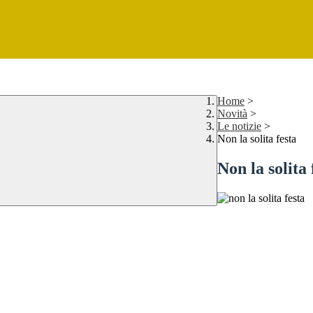
Home
>
Novità
>
Le notizie
>
Non la solita festa
Non la solita 