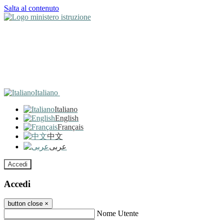
Salta al contenuto
Italiano
Italiano
English
Français
中文
عربى
Accedi
Accedi
button close
×
Nome Utente