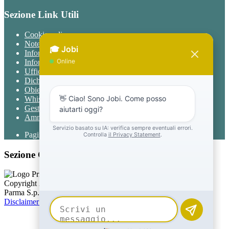
Sezione Link Utili
Cookie policy
Note legali
Informativa Privacy
Informativa Privacy chatbot Jobi
Ufficio Relazioni con il Pubblico
Dichiarazione di accessibilità
Obiettivi di accessibilità
Whistleblowing
Gestione consensi cookie
Amministrazione trasparente
Pagina visualizzata
979
volte
Sezione Copyright
Copyright 2026 | Engineered and powered by Gruppo Spaggiari
Parma S.p.A. | Divisione Publishing & New Social Media
Disclaimer trattamento dati personali