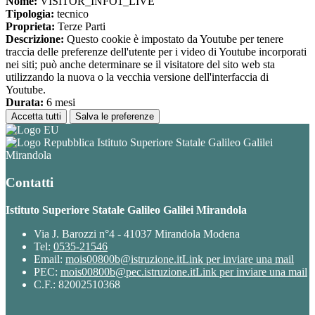
Nome:
VISITOR_INFO1_LIVE
Tipologia:
tecnico
Proprieta:
Terze Parti
Descrizione:
Questo cookie è impostato da Youtube per tenere
traccia delle preferenze dell'utente per i video di Youtube incorporati
nei siti; può anche determinare se il visitatore del sito web sta
utilizzando la nuova o la vecchia versione dell'interfaccia di
Youtube.
Durata:
6 mesi
Accetta tutti
Salva le preferenze
Istituto Superiore Statale Galileo Galilei
Mirandola
Contatti
Istituto Superiore Statale Galileo Galilei Mirandola
Via J. Barozzi n°4 - 41037 Mirandola Modena
Tel:
0535-21546
Email:
mois00800b@istruzione.it
Link per inviare una mail
PEC:
mois00800b@pec.istruzione.it
Link per inviare una mail
C.F.: 82002510368