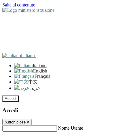
Salta al contenuto
Italiano
Italiano
English
Français
中文
عربى
Accedi
Accedi
button close
×
Nome Utente