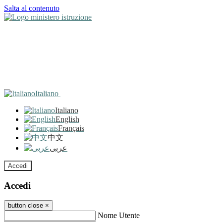
Salta al contenuto
Italiano
Italiano
English
Français
中文
عربى
Accedi
Accedi
button close
×
Nome Utente