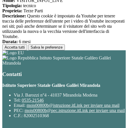
Nome:
VISITOR_INFO1_LIVE
Tipologia:
tecnico
Proprieta:
Terze Parti
Descrizione:
Questo cookie è impostato da Youtube per tenere
traccia delle preferenze dell'utente per i video di Youtube incorporati
nei siti; può anche determinare se il visitatore del sito web sta
utilizzando la nuova o la vecchia versione dell'interfaccia di
Youtube.
Durata:
6 mesi
Accetta tutti
Salva le preferenze
Istituto Superiore Statale Galileo Galilei
Mirandola
Contatti
Istituto Superiore Statale Galileo Galilei Mirandola
Via J. Barozzi n°4 - 41037 Mirandola Modena
Tel:
0535-21546
Email:
mois00800b@istruzione.it
Link per inviare una mail
PEC:
mois00800b@pec.istruzione.it
Link per inviare una mail
C.F.: 82002510368