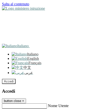
Salta al contenuto
Italiano
Italiano
English
Français
中文
عربى
Accedi
Accedi
button close
×
Nome Utente