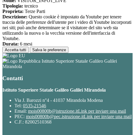
Nome:
VISITOR_INFO1_LIVE
Tipologia:
tecnico
Proprieta:
Terze Parti
Descrizione:
Questo cookie è impostato da Youtube per tenere
traccia delle preferenze dell'utente per i video di Youtube incorporati
nei siti; può anche determinare se il visitatore del sito web sta
utilizzando la nuova o la vecchia versione dell'interfaccia di
Youtube.
Durata:
6 mesi
Accetta tutti
Salva le preferenze
Istituto Superiore Statale Galileo Galilei
Mirandola
Contatti
Istituto Superiore Statale Galileo Galilei Mirandola
Via J. Barozzi n°4 - 41037 Mirandola Modena
Tel:
0535-21546
Email:
mois00800b@istruzione.it
Link per inviare una mail
PEC:
mois00800b@pec.istruzione.it
Link per inviare una mail
C.F.: 82002510368