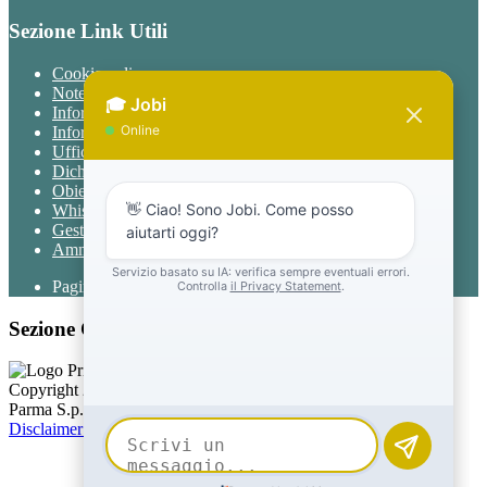
Sezione Link Utili
Cookie policy
Note legali
Informativa Privacy
Informativa Privacy chatbot Jobi
Ufficio Relazioni con il Pubblico
Dichiarazione di accessibilità
Obiettivi di accessibilità
Whistleblowing
Gestione consensi cookie
Amministrazione trasparente
Pagina visualizzata
978
volte
Sezione Copyright
Copyright 2026 | Engineered and powered by Gruppo Spaggiari
Parma S.p.A. | Divisione Publishing & New Social Media
Disclaimer trattamento dati personali