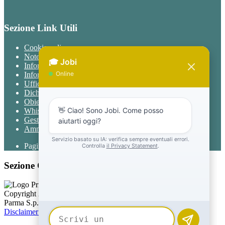
Sezione Link Utili
Cookie policy
Note legali
Informativa Privacy
Informativa Privacy chatbot Jobi
Ufficio Relazioni con il Pubblico
Dichiarazione di accessibilità
Obiettivi di accessibilità
Whistleblowing
Gestione consensi cookie
Amministrazione trasparente
Pagina visualizzata
1014
volte
Sezione Copyright
Copyright 2026 | Engineered and powered by Gruppo Spaggiari
Parma S.p.A. | Divisione Publishing & New Social Media
Disclaimer trattamento dati personali