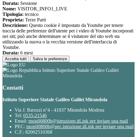
Durata:
Sessione
Nome:
VISITOR_INFO1_LIVE
Tipologia:
tecnico
Proprieta:
Terze Parti
Descrizione:
Questo cookie è impostato da Youtube per tenere
traccia delle preferenze dell'utente per i video di Youtube incorporati
nei siti; può anche determinare se il visitatore del sito web sta
utilizzando la nuova o la vecchia versione dell'interfaccia di
Youtube.
Durata:
6 mesi
Accetta tutti
Salva le preferenze
Istituto Superiore Statale Galileo Galilei
Mirandola
Contatti
Istituto Superiore Statale Galileo Galilei Mirandola
Via J. Barozzi n°4 - 41037 Mirandola Modena
Tel:
0535-21546
Email:
mois00800b@istruzione.it
Link per inviare una mail
PEC:
mois00800b@pec.istruzione.it
Link per inviare una mail
C.F.: 82002510368