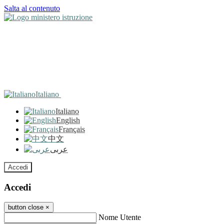
Salta al contenuto
Italiano
Italiano
English
Français
中文
عربى
Accedi
Accedi
button close
×
Nome Utente