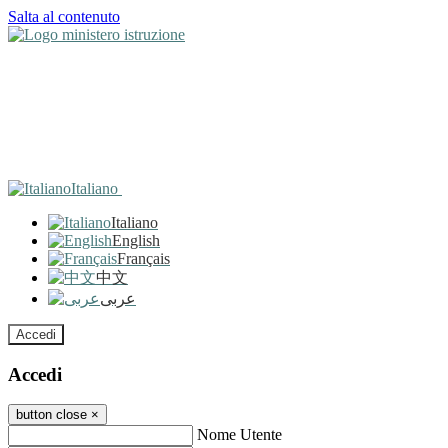
Salta al contenuto
Italiano
Italiano
English
Français
中文
عربى
Accedi
Accedi
button close
×
Nome Utente