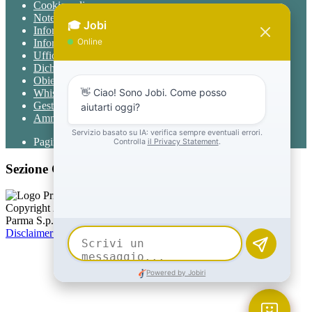
Cookie policy
Note legali
Informativa Privacy
Informativa Privacy chatbot Jobi
Ufficio Relazioni con il Pubblico
Dichiarazione di accessibilità
Obiettivi di accessibilità
Whistleblowing
Gestione consensi cookie
Amministrazione trasparente
Pagina visualizzata
1241
volte
Sezione Copyright
Copyright 2026 | Engineered and powered by Gruppo Spaggiari
Parma S.p.A. | Divisione Publishing & New Social Media
Disclaimer trattamento dati personali