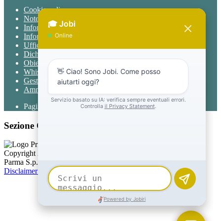
Cookie policy
Note legali
Informativa Privacy
Informativa Privacy chatbot Jobi
Ufficio Relazioni con il Pubblico
Dichiarazione di accessibilità
Obiettivi di accessibilità
Whistleblowing
Gestione consensi cookie
Amministrazione trasparente
Pagina visualizzata
988
volte
Sezione Copyright
Copyright 2026 | Engineered and powered by Gruppo Spaggiari
Parma S.p.A. | Divisione Publishing & New Social Media
Disclaimer trattamento dati personali