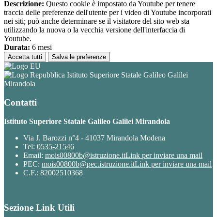
Descrizione:
Questo cookie è impostato da Youtube per tenere
traccia delle preferenze dell'utente per i video di Youtube incorporati
nei siti; può anche determinare se il visitatore del sito web sta
utilizzando la nuova o la vecchia versione dell'interfaccia di
Youtube.
Durata:
6 mesi
Accetta tutti
Salva le preferenze
Istituto Superiore Statale Galileo Galilei
Mirandola
Contatti
Istituto Superiore Statale Galileo Galilei Mirandola
Via J. Barozzi n°4 - 41037 Mirandola Modena
Tel:
0535-21546
Email:
mois00800b@istruzione.it
Link per inviare una mail
PEC:
mois00800b@pec.istruzione.it
Link per inviare una mail
C.F.: 82002510368
Sezione Link Utili