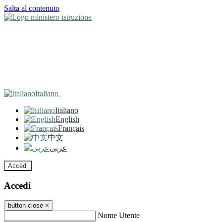
Salta al contenuto
Italiano
Italiano
English
Français
中文
عربى
Accedi
Accedi
button close
×
Nome Utente