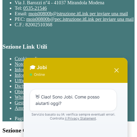
Via J. Barozzi n°4 - 41037 Mirandola Modena
Tel:
0535-21546
Email:
mois00800b@istruzione.it
Link per inviare una mail
PEC:
mois00800b@pec.istruzione.it
Link per inviare una mail
C.F.: 82002510368
Sezione Link Utili
Cookie policy
Note legali
Informativa Privacy
Informativa Privacy chatbot Jobi
Ufficio Relazioni con il Pubblico
Dichiarazione di accessibilità
Obiettivi di accessibilità
Whistleblowing
Gestione consensi cookie
Amministrazione trasparente
Pagina visualizzata
1354
volte
Sezione Copyright