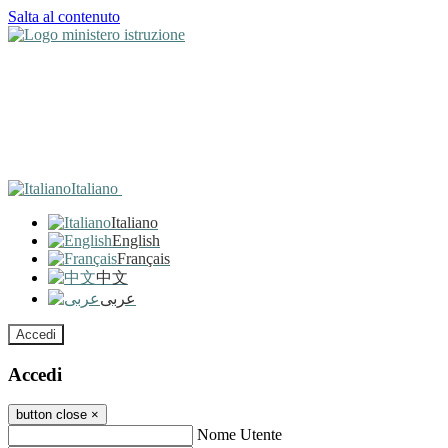
Salta al contenuto
Italiano
Italiano
English
Français
中文
عربى
Accedi
Accedi
button close
×
Nome Utente