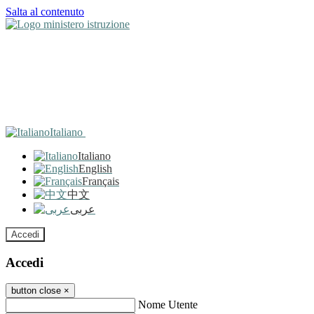
Salta al contenuto
Italiano
Italiano
English
Français
中文
عربى
Accedi
Accedi
button close
×
Nome Utente