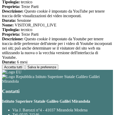
Tipologia:
tecnico
Proprieta:
Terze Parti
Descrizione:
Questo cookie è impostato da YouTube per tenere
traccia delle visualizzazioni dei video incorporati.
Durata:
Sessione
Nome:
VISITOR_INFO1_LIVE
Tipologia:
tecnico
Proprieta:
Terze Parti
Descrizione:
Questo cookie è impostato da Youtube per tenere
traccia delle preferenze dell'utente per i video di Youtube incorporati
nei siti; può anche determinare se il visitatore del sito web sta
utilizzando la nuova o la vecchia versione dell'interfaccia di
Youtube.
Durata:
6 mesi
Accetta tutti
Salva le preferenze
Istituto Superiore Statale Galileo Galilei
Mirandola
Contatti
Istituto Superiore Statale Galileo Galilei Mirandola
Via J. Barozzi n°4 - 41037 Mirandola Modena
Tel:
0535-21546