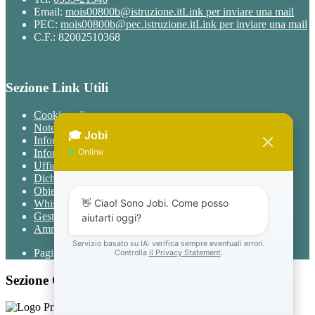
Email:
mois00800b@istruzione.it
Link per inviare una mail
PEC:
mois00800b@pec.istruzione.it
Link per inviare una mail
C.F.: 82002510368
Sezione Link Utili
Cookie policy
Note legali
Informativa Privacy
Informativa Privacy chatbot Jobi
Ufficio Relazioni con il Pubblico
Dichiarazione di accessibilità
Obiettivi di accessibilità
Whistleblowing
Gestione consensi cookie
Amministrazione trasparente
Pagina visualizzata
1093
volte
Sezione Copyright