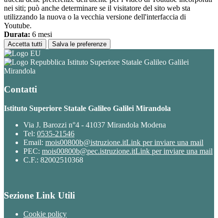
nei siti; può anche determinare se il visitatore del sito web sta
utilizzando la nuova o la vecchia versione dell'interfaccia di
Youtube.
Durata:
6 mesi
Accetta tutti
Salva le preferenze
Istituto Superiore Statale Galileo Galilei
Mirandola
Contatti
Istituto Superiore Statale Galileo Galilei Mirandola
Via J. Barozzi n°4 - 41037 Mirandola Modena
Tel:
0535-21546
Email:
mois00800b@istruzione.it
Link per inviare una mail
PEC:
mois00800b@pec.istruzione.it
Link per inviare una mail
C.F.: 82002510368
Sezione Link Utili
Cookie policy