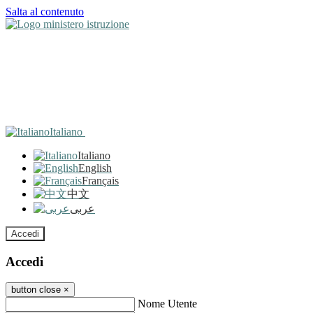
Salta al contenuto
Italiano
Italiano
English
Français
中文
عربى
Accedi
Accedi
button close
×
Nome Utente